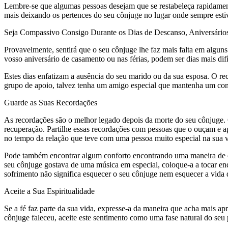
Lembre-se que algumas pessoas desejam que se restabeleça rapidamente
mais deixando os pertences do seu cônjuge no lugar onde sempre esti
Seja Compassivo Consigo Durante os Dias de Descanso, Aniversários
Provavelmente, sentirá que o seu cônjuge lhe faz mais falta em alguns
vosso aniversário de casamento ou nas férias, podem ser dias mais difíc
Estes dias enfatizam a ausência do seu marido ou da sua esposa. O r
grupo de apoio, talvez tenha um amigo especial que mantenha um cont
Guarde as Suas Recordações
As recordações são o melhor legado depois da morte do seu cônjuge.
recuperação. Partilhe essas recordações com pessoas que o ouçam e a
no tempo da relação que teve com uma pessoa muito especial na sua v
Pode também encontrar algum conforto encontrando uma maneira de com
seu cônjuge gostava de uma música em especial, coloque-a a tocar enq
sofrimento não significa esquecer o seu cônjuge nem esquecer a vida q
Aceite a Sua Espiritualidade
Se a fé faz parte da sua vida, expresse-a da maneira que acha mais 
cônjuge faleceu, aceite este sentimento como uma fase natural do seu 