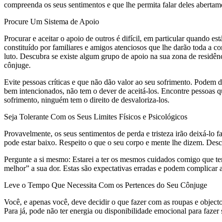
compreenda os seus sentimentos e que lhe permita falar deles abertam
Procure Um Sistema de Apoio
Procurar e aceitar o apoio de outros é difícil, em particular quando 
constituído por familiares e amigos atenciosos que lhe darão toda a c
luto. Descubra se existe algum grupo de apoio na sua zona de residên
cônjuge.
Evite pessoas críticas e que não dão valor ao seu sofrimento. Podem 
bem intencionados, não tem o dever de aceitá-los. Encontre pessoas q
sofrimento, ninguém tem o direito de desvaloriza-los.
Seja Tolerante Com os Seus Limites Físicos e Psicológicos
Provavelmente, os seus sentimentos de perda e tristeza irão deixá-lo 
pode estar baixo. Respeito o que o seu corpo e mente lhe dizem. Desc
Pergunte a si mesmo: Estarei a ter os mesmos cuidados comigo que te
melhor” a sua dor. Estas são expectativas erradas e podem complicar a 
Leve o Tempo Que Necessita Com os Pertences do Seu Cônjuge
Você, e apenas você, deve decidir o que fazer com as roupas e objecto
Para já, pode não ter energia ou disponibilidade emocional para fazer 