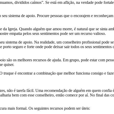
uamos, divididos caímos”. Se está em aflição, na verdade pode fortalece
 seu sistema de apoio. Procure pessoas que o encorajem e reconheçam 
da Igreja. Quando alguém que amou morre, é natural que se sinta ambi
stre empatia pelos seus sentimentos pode ser um recurso valioso.
eu sistema de apoio. Na realidade, um conselheiro profissional pode s
e porto seguro e forte onde pode deixar sair todos os seus sentimentos
apoio são os melhores recursos de ajuda. Em grupo, pode estar com pes
e quiser.
 O truque é encontrar a combinação que melhor funciona consigo e fazer
vezes, não é tarefa fácil. Uma recomendação de alguém em quem confia
haria bem com esse conselheiro, então comece por aí. No final das con
ura mais formal. Os seguintes recursos podem ser úteis: