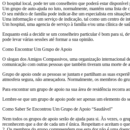
O hospital local, pode ter um conselheiro que poderá estar disponível 
Um grupo de auto-ajuda no luto, normalmente, mantém uma lista de co
O seu médico de família pode indicar-lhe um especialista em situaçõe
Uma informação e um serviço de indicação, tal como um centro de inte
Um hospital, uma agencia de serviço à família e/ou uma clínica de s
Enquanto está a decidir se um conselheiro particular é bom para si, d
pode levar várias sessões até formar a sua opinião.
Como Encontrar Um Grupo de Apoio
O slogan dos Amigos Compassivos, uma organização internacional de p
comunicação com outras pessoas que também tiveram uma morte de al
Grupo de apoio onde as pessoas se juntam e partilham as suas experi
atmosfera segura, não ameaçadora. Normalmente, os membros do grupo
Para encontrar um grupo de apoio na sua área de residência recorra a
Lembre-se que um grupo de apoio pode ser apenas um elemento do se
Como Saber Se Encontrou Um Grupo de Apoio “Saudável”
Nem todos os grupos de apoio serão de ajuda para si. Às vezes, o gr
reconhecem que a dor de cada um é única. Respeitam e aceitam o q
2. Os membros do grupo compreendem que esta dor não é uma doença