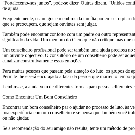
“Fortalecemo-nos juntos”, pode-se dizer. Outras dizem, “Unidos contin
de ajuda.
Frequentemente, os amigos e membros da família podem ser o pilar do
que se preocupem, que sejam ouvintes sem julgar.
Também pode encontrar conforto com um padre ou outro representante 
significado da vida. Um membro do Clero que não critique mas que mo
Um conselheiro profissional pode ser também uma ajuda preciosa no s
um ouvinte objectivo. O consultório de um conselheiro pode ser aquel
canalizar construtivamente essas emoções.
Para muitas pessoas que passam pela situação do luto, os grupos de 
Permite-lhe e será encorajado a falar da pessoa que morreu o tempo qu
Lembre-se, a ajuda vem de diferentes formas para pessoas diferentes.
Como Encontrar Um Bom Conselheiro
Encontrar um bom conselheiro par o ajudar no processo de luto, às 
boa experiência com um conselheiro e se pensa que também você trabal
ou não ajudar.
Se a recomendação do seu amigo não resulta, tente um método de proc