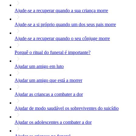
Ajude-se a recuperar quando a sua criança morre
Ajude-se a si próprio quando um dos seus pais morre
Ajude-se a recuperar quando o seu cônjuge morre
Porquê o ritual do funeral é importante?
Ajudar um amigo em luto
Ajudar um amigo que está a morrer
Ajudar as crianças a combater a dor
Ajudar de modo saudável os sobreviventes do suicídio
Ajudar os adolescentes a combater a dor