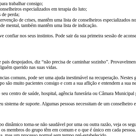
para trabalhar consigo;
nselheiros especializados em terapia do luto;
s de perda;
rvenção de crises, mantêm uma lista de conselheiros especializados no
aúde mental, também mantêm uma lista de indicação.
eve confiar nos seus instintos. Pode sair da sua primeira sessão de aco
ais despojados, diz “não precisa de caminhar sozinho”. Provavelmente,
guém querido nas suas vidas.
ências comuns, pode ser uma ajuda inestimável na recuperação. Nestes 
 são muito pacientes consigo e com a sua aflição e entendem a sua nec
o seu centro de saúde, hospital, agência funerária ou Câmara Municipal
u sistema de suporte. Algumas pessoas necessitam de um conselheiro 
upo dinâmico torna-se não saudável por uma ou outra razão, veja os se
ue os membros do grupo têm em comum e o que é único em cada pessoa.
, mas um processo normal sem tempo pré-estabelecido.