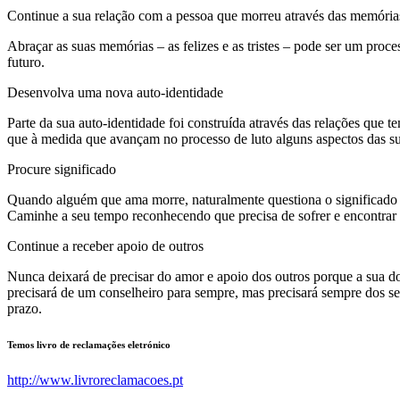
Continue a sua relação com a pessoa que morreu através das memória
Abraçar as suas memórias – as felizes e as tristes – pode ser um pro
futuro.
Desenvolva uma nova auto-identidade
Parte da sua auto-identidade foi construída através das relações q
que à medida que avançam no processo de luto alguns aspectos das sua
Procure significado
Quando alguém que ama morre, naturalmente questiona o significado e p
Caminhe a seu tempo reconhecendo que precisa de sofrer e encontrar o
Continue a receber apoio de outros
Nunca deixará de precisar do amor e apoio dos outros porque a sua do
precisará de um conselheiro para sempre, mas precisará sempre dos se
prazo.
Temos livro de reclamações eletrónico
http://www.livroreclamacoes.pt