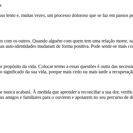
s
cesso lento e, muitas vezes, um processo doloroso que se faz em passos
ue tem com os outros. Quando alguém com quem tem uma relação morre, n
s auto-identidades mudaram de forma positiva. Pode sentir-se mais con
ropósito da vida. Colocar termo a essas questões é outra das necessida
 significado da sua vida, porque mais cedo ou mais tarde a recuperaçã
r nunca acabará. À medida que aprender a reconciliar a sua dor, verifi
us amigos e familiares para o ouvirem e apoiarem no seu percurso de d