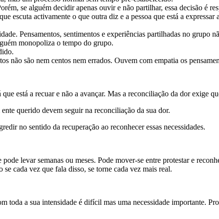
rém, se alguém decidir apenas ouvir e não partilhar, essa decisão é res
 escuta activamente o que outra diz e a pessoa que está a expressar 
idade. Pensamentos, sentimentos e experiências partilhadas no grupo nã
inguém monopoliza o tempo do grupo.
dido.
os não são nem centos nem errados. Ouvem com empatia os pensamento
á que está a recuar e não a avançar. Mas a reconciliação da dor exige q
 ente querido devem seguir na reconciliação da sua dor.
gredir no sentido da recuperação ao reconhecer essas necessidades.
e pode levar semanas ou meses. Pode mover-se entre protestar e reconhec
e cada vez que fala disso, se torne cada vez mais real.
m toda a sua intensidade é difícil mas uma necessidade importante. Prov