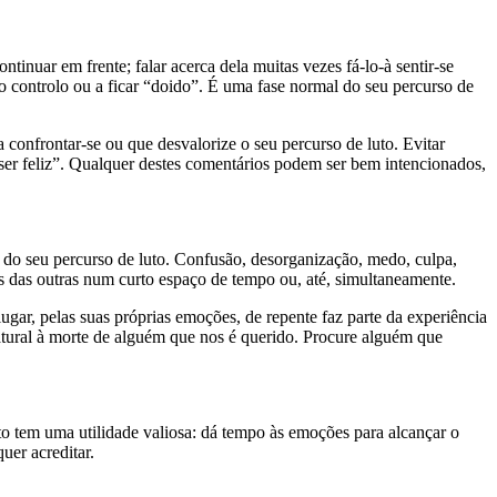
tinuar em frente; falar acerca dela muitas vezes fá-lo-à sentir-se
 o controlo ou a ficar “doido”. É uma fase normal do seu percurso de
 confrontar-se ou que desvalorize o seu percurso de luto. Evitar
 ser feliz”. Qualquer destes comentários podem ser bem intencionados,
e do seu percurso de luto. Confusão, desorganização, medo, culpa,
 das outras num curto espaço de tempo ou, até, simultaneamente.
gar, pelas suas próprias emoções, de repente faz parte da experiência
natural à morte de alguém que nos é querido. Procure alguém que
to tem uma utilidade valiosa: dá tempo às emoções para alcançar o
uer acreditar.