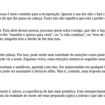
oas é meio caminho para a recuperação. Ignorar a sua dor não o fará con
 do que lhe passa na cabeça. Fazer isto não significa que está a perder
ar. Para alem dessas pessoa, procurar quem sofra consigo, que não o faça
er-lhe “mantém o queixo para cima”, ou “a vida continua”, ou “tens de
; ninguém tem o direito de lhe tirar isso.
írito (alma). Por isso, pode sentir uma variedade de emoções como part
de vir a sentir. Algumas vezes, estas emoções sentem-se seguidas umas
ormais e saudáveis, aprenda com elas. Ser surpreendido em qualquer lu
o pode ser assustador e deixá-lo aflito. Mas é, contudo, uma resposta 
re é, talvez, a experiência de luto mais primitiva. Este entorpecimen
nto da realidade de morte até estar preparado (apto) a tolerar o que não q