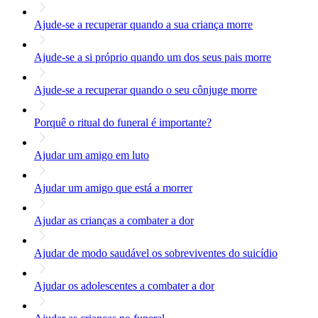
Ajude-se a recuperar quando a sua criança morre
Ajude-se a si próprio quando um dos seus pais morre
Ajude-se a recuperar quando o seu cônjuge morre
Porquê o ritual do funeral é importante?
Ajudar um amigo em luto
Ajudar um amigo que está a morrer
Ajudar as crianças a combater a dor
Ajudar de modo saudável os sobreviventes do suicídio
Ajudar os adolescentes a combater a dor