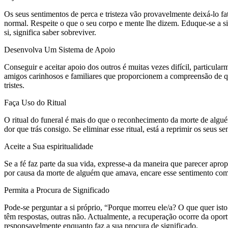
Os seus sentimentos de perca e tristeza vão provavelmente deixá-lo f
normal. Respeite o que o seu corpo e mente lhe dizem. Eduque-se a si 
si, significa saber sobreviver.
Desenvolva Um Sistema de Apoio
Conseguir e aceitar apoio dos outros é muitas vezes difícil, particul
amigos carinhosos e familiares que proporcionem a compreensão de q
tristes.
Faça Uso do Ritual
O ritual do funeral é mais do que o reconhecimento da morte de algué
dor que trás consigo. Se eliminar esse ritual, está a reprimir os seu
Aceite a Sua espiritualidade
Se a fé faz parte da sua vida, expresse-a da maneira que parecer apr
por causa da morte de alguém que amava, encare esse sentimento com
Permita a Procura de Significado
Pode-se perguntar a si próprio, “Porque morreu ele/a? O que quer is
têm respostas, outras não. Actualmente, a recuperação ocorre da opor
responsavelmente enquanto faz a sua procura de significado.