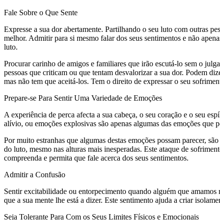
Fale Sobre o Que Sente
Expresse a sua dor abertamente. Partilhando o seu luto com outras pess
melhor. Admitir para si mesmo falar dos seus sentimentos e não apenas
luto.
Procurar carinho de amigos e familiares que irão escutá-lo sem o julg
pessoas que criticam ou que tentam desvalorizar a sua dor. Podem diz
mas não tem que aceitá-los. Tem o direito de expressar o seu sofrimento
Prepare-se Para Sentir Uma Variedade de Emoções
A experiência de perca afecta a sua cabeça, o seu coração e o seu esp
alívio, ou emoções explosivas são apenas algumas das emoções que po
Por muito estranhas que algumas destas emoções possam parecer, são n
do luto, mesmo nas alturas mais inesperadas. Este ataque de sofriment
compreenda e permita que fale acerca dos seus sentimentos.
Admitir a Confusão
Sentir excitabilidade ou entorpecimento quando alguém que amamos mor
que a sua mente lhe está a dizer. Este sentimento ajuda a criar isolame
Seja Tolerante Para Com os Seus Limites Físicos e Emocionais