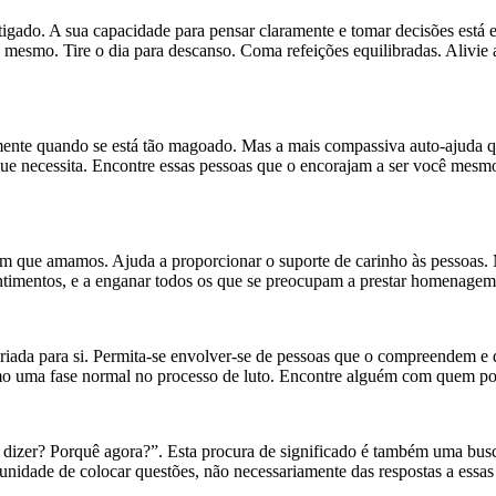
atigado. A sua capacidade para pensar claramente e tomar decisões está 
mesmo. Tire o dia para descanso. Coma refeições equilibradas. Alivie a
armente quando se está tão magoado. Mas a mais compassiva auto-ajuda qu
ue necessita. Encontre essas pessoas que o encorajam a ser você mesm
m que amamos. Ajuda a proporcionar o suporte de carinho às pessoas. M
s sentimentos, e a enganar todos os que se preocupam a prestar homenage
opriada para si. Permita-se envolver-se de pessoas que o compreendem 
o uma fase normal no processo de luto. Encontre alguém com quem poss
to dizer? Porquê agora?”. Esta procura de significado é também uma bus
tunidade de colocar questões, não necessariamente das respostas a ess