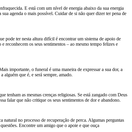
enfraquecida. E está com um nível de energia abaixo da sua energia
 sua agenda o mais possível. Cuidar de si não quer dizer ter pena de
e pode ter nesta altura difícil é encontrar um sistema de apoio de
o e reconhecem os seus sentimentos – ao mesmo tempo felizes e
ais importante, o funeral é uma maneira de expressar a sua dor, a
m a alguém que é, e será sempre, amado.
e que tenham as mesmas crenças religiosas. Se está zangado com Deus
a falar que não critique os seus sentimentos de dor e abandono.
ca natural no processo de recuperação de perca. Algumas perguntas
as questões. Encontre um amigo que o apoie e que ouça