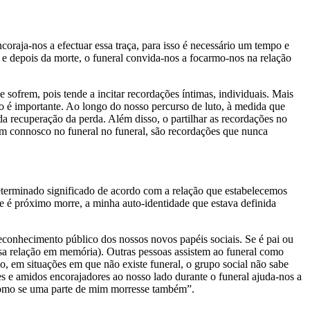
oraja-nos a efectuar essa traça, para isso é necessário um tempo e
 depois da morte, o funeral convida-nos a focarmo-nos na relação
que sofrem, pois tende a incitar recordações íntimas, individuais. Mais
o é importante. Ao longo do nosso percurso de luto, à medida que
a recuperação da perda. Além disso, o partilhar as recordações no
ham connosco no funeral no funeral, são recordações que nunca
determinado significado de acordo com a relação que estabelecemos
é próximo morre, a minha auto-identidade que estava definida
reconhecimento público dos nossos novos papéis sociais. Se é pai ou
ssa relação em memória). Outras pessoas assistem ao funeral como
 em situações em que não existe funeral, o grupo social não sabe
s e amidos encorajadores ao nosso lado durante o funeral ajuda-nos a
i como se uma parte de mim morresse também”.