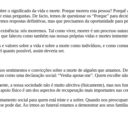
e o significado da vida e morte. Porque morreu esta pessoa? Porquê 
r estas perguntas. De facto, temos de questionar os “Porque” para dec
os respostas definitivas, mas que precisamos da oportunidade para pens
existência: nós morremos. Tal como viver, morrer é um processo natural
a que faleceu como também nas nossas próprias vidas e mortes iminentes
 e valores sobre a vida e sobre a morte como indivíduos, e como comun
 quanto possível, assim deveria ser.
os sentimentos e convicções sobre a morte de alguém que amamos. De fa
onam como uma declaração social: “Venha apoiar-me”. Quem escolhe não 
nte, a nossa sociedade não é muito afectiva (fisicamente), mas nos fun
poio físico é um dos aspectos de recuperação mais importantes nas cer
ntamento social para quem está triste e a sofrer. Quando nos preocup
e se pode dar. Ao irmos ao funeral estamos a demonstrar aos seus familia