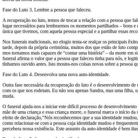
Fase do Luto 3. Lembre a pessoa que faleceu.
A recuperação no luto, temos de trocar a relação com a pessoa que fal
lugar necessários para lembrarmos os momentos partilhados – bons e
única que tivemos, com aquela pessoa especial e a partilhar essas rec
Nos funerais tradicionais, no elogio tenta-se realçar os principais êxito
tarde, depois da própria cerimónia, muitos dos que estão de luto com
mos tornamos mais capazes de “contar uma história” – da morte em si,
funeral afirma o valor que a pessoa que faleceu tinha para nós, e leg
tínhamos ouvido antes. Isto mostra-nos coisas novas sobre a pessoa q
Fase do Luto 4. Desenvolva uma nova auto-identidade.
Outra fase necessária da recuperação do luto é o desenvolvimento de
com os que nos rodeiam. Eu não sou apenas Sandra, mas uma filha, 
muda.
O funeral ajuda-nos a iniciar este difícil processo de desenvolviment
mãe de uma criança e essa criança morre, o funeral marca o início da
efeito de declaração,”Nós reconhecemos que a sua identidade mudou, 
como relacionar-se com a pessoa cuja identidade mudou e frequentemen
percebera nossa existência. Este assunto da auto-identidade é bem i