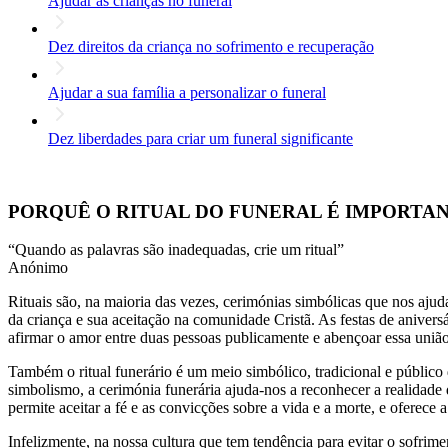
Ajudar as crianças no funeral
Dez direitos da criança no sofrimento e recuperação
Ajudar a sua família a personalizar o funeral
Dez liberdades para criar um funeral significante
PORQUÊ O RITUAL DO FUNERAL É IMPORTA
“Quando as palavras são inadequadas, crie um ritual”
Anónimo
Rituais são, na maioria das vezes, cerimónias simbólicas que nos aj
da criança e sua aceitação na comunidade Cristã. As festas de anive
afirmar o amor entre duas pessoas publicamente e abençoar essa união
Também o ritual funerário é um meio simbólico, tradicional e públic
simbolismo, a cerimónia funerária ajuda-nos a reconhecer a realidade 
permite aceitar a fé e as convicções sobre a vida e a morte, e oferece 
Infelizmente, na nossa cultura que tem tendência para evitar o sofrime