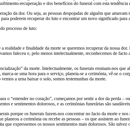
o sofrimento-recuperação e dos benefícios do funeral com esta tendência 
uperação da dor. Ou seja, as pessoas despojadas de alguém que amavam 
para poderem recuperar do luto e encontrar um novo significado para a 
 do processo de luto:
realidade e finalidade da morte se queremos recuperar da nossa dor. 
mos faleceu e, pelo menos intelectualmente, reconhecemos de facto a
encialização” da morte. Intelectualmente, os funerais ensinam-nos qu
marca-se uma hora para o serviço, planeia-se a cerimónia, vê-se o corp
vemos a urna baixar o solo, somos testemunhas da morte.
ara o “entender no coração”, começamos por sentir a dor da perda – o
entos e sentimentos dolorosos, e as cerimónias funerárias são saudávei
erais porque os funerais fazem-nos concentrar no facto da morte e nos 
 planeou a cerimónia ou recebe as pessoas – os que assistem ao funeral
eita que expressemos os nossos sentimentos mais dolorosos. São talvez 