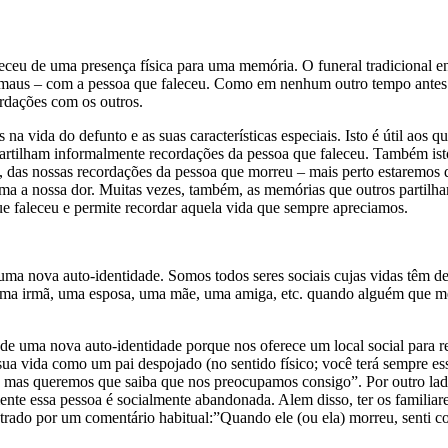
eceu de uma presença física para uma memória. O funeral tradicional enc
 maus – com a pessoa que faleceu. Como em nenhum outro tempo antes e
ordações com os outros.
s na vida do defunto e as suas características especiais. Isto é útil aos 
partilham informalmente recordações da pessoa que faleceu. Também ist
 das nossas recordações da pessoa que morreu – mais perto estaremos d
itima a nossa dor. Muitas vezes, também, as memórias que outros partil
ue faleceu e permite recordar aquela vida que sempre apreciamos.
 uma nova auto-identidade. Somos todos seres sociais cujas vidas têm 
uma irmã, uma esposa, uma mãe, uma amiga, etc. quando alguém que me 
o de uma nova auto-identidade porque nos oferece um local social para 
 sua vida como um pai despojado (no sentido físico; você terá sempre e
mas queremos que saiba que nos preocupamos consigo”. Por outro lado,
te essa pessoa é socialmente abandonada. Alem disso, ter os familiare
lustrado por um comentário habitual:”Quando ele (ou ela) morreu, sent