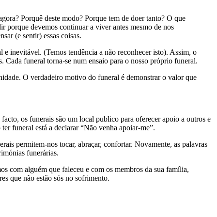
agora? Porquê deste modo? Porque tem de doer tanto? O que
idir porque devemos continuar a viver antes mesmo de nos
ar (e sentir) essas coisas.
 e inevitável. (Temos tendência a não reconhecer isto). Assim, o
. Cada funeral torna-se num ensaio para o nosso próprio funeral.
idade. O verdadeiro motivo do funeral é demonstrar o valor que
cto, os funerais são um local publico para oferecer apoio a outros e
ter funeral está a declarar “Não venha apoiar-me”.
erais permitem-nos tocar, abraçar, confortar. Novamente, as palavras
imónias funerárias.
amos com alguém que faleceu e com os membros da sua família,
res que não estão sós no sofrimento.