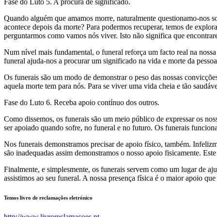
Fase do Luto 5. A procura de significado.
Quando alguém que amamos morre, naturalmente questionamo-nos sobr
acontece depois da morte? Para podermos recuperar, temos de explora
perguntarmos como vamos nós viver. Isto não significa que encontrarem
Num nível mais fundamental, o funeral reforça um facto real na nossa 
funeral ajuda-nos a procurar um significado na vida e morte da pesso
Os funerais são um modo de demonstrar o peso das nossas convicções
aquela morte tem para nós. Para se viver uma vida cheia e tão saudável
Fase do Luto 6. Receba apoio contínuo dos outros.
Como dissemos, os funerais são um meio público de expressar os noss
ser apoiado quando sofre, no funeral e no futuro. Os funerais funci
Nos funerais demonstramos precisar de apoio físico, também. Infelizme
são inadequadas assim demonstramos o nosso apoio fisicamente. Este a
Finalmente, e simplesmente, os funerais servem como um lugar de aju
assistimos ao seu funeral. A nossa presença física é o maior apoio qu
Temos livro de reclamações eletrónico
http://www.livroreclamacoes.pt