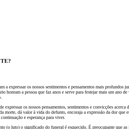
NTE?
udam a expressar os nossos sentimentos e pensamentos mais profundos ju
rsário honram a pessoa que faz anos e serve para festejar mais um an
.
o de expressar os nossos pensamentos, sentimentos e convicções acerca
da morte, dá valor à vida do defunto, encoraja a expressão da dor que es
a continuação e esperança para viver.
nto (o luto) o significado do funeral é esquecido. É preocupante que as f