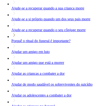
Ajude-se a recuperar quando a sua criança morre
Ajude-se a si próprio quando um dos seus pais morre
Ajude-se a recuperar quando o seu cônjuge morre
Porquê o ritual do funeral é importante?
Ajudar um amigo em luto
Ajudar um amigo que está a morrer
Ajudar as crianças a combater a dor
Ajudar de modo saudável os sobreviventes do suicídio
Ajudar os adolescentes a combater a dor