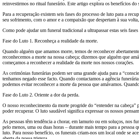
reinvestirmos no ritual funerário. Este artigo explora os benefícios d
Para a recuperação existem seis fases do processo de luto para a rec
seu sofrimento, com o amor e a compaixão que despertam à sua volta, 
Como pode ajudar um funeral tradicional a ultrapassar estas seis fases
Fase do Luto 1. Reconheça a realidade da morte.
Quando alguém que amamos morre, temos de reconhecer abertamente a 
reconhecemos a morte na nossa cabeça; dizemos que alguém que amáva
começamos a reconhecer a realidade da morte nos nossos corações.
As cerimónias funerárias podem ser uma grande ajuda para a “consci
tenhamos negado esse facto. Quando contactamos a agência funerária, 
podemos evitar reconhecer a morte da pessoa que amávamos. Quando 
Fase do Luto 2. Oriente a dor da perda.
O nosso reconhecimento da morte progride do “entender na cabeça” p
poder recuperar. O luto saudável significa expressar os nossos pensam
As pessoas têm tendência a chorar, em lamurio ou em soluços, nos fun
pelo menos, uma ou duas horas – durante mais tempo para a pessoa que
luto. Para nosso benefício, os funerais criam-nos um local onde se ac
aberta da nossa tristeza.