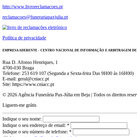
http://www.livroreclamacoes.pt
reclamacoes@funerariapaxjulia.pt
Política de privacidade
EMPRESA ADERENTE - CENTRO NACIONAL DE INFORMAÇÃO E ARBITRAGEM D
Rua D. Afonso Henriques, 1
4700-030 Braga
Telefone: 253 619 107 (Segunda a Sexta-feira Das 9H00 às 16H00)
E-mail: geral@cniacc.pt
Site: https://www.cniacc.pt
© 2026 Agência Funerária Pax-Júlia em Beja | Todos os direitos rese
Liguem-me grátis
Indique o seu nome:
Indique o seu endereço de email: *
Indique o seu número de telefone: *