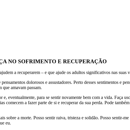
ANÇA NO SOFRIMENTO E RECUPERAÇÃO
s ajudem a recuperarem – e que ajude os adultos significativos nas suas
 pensamentos dolorosos e assustadores. Perto desses sentimentos e pe
uém que amavam passam.
r e, eventualmente, para se sentir novamente bem com a vida. Faça uso d
eias comecem a fazer parte de si e recuperar da sua perda. Pode também
ais sobre a morte. Posso sentir raiva, tristeza e solidão. Posso sentir-m
ue eu.