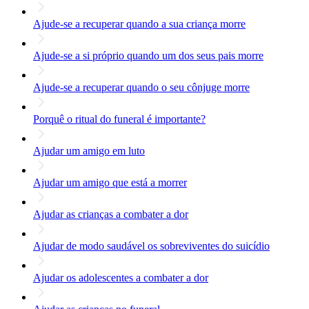
Ajude-se a recuperar quando a sua criança morre
Ajude-se a si próprio quando um dos seus pais morre
Ajude-se a recuperar quando o seu cônjuge morre
Porquê o ritual do funeral é importante?
Ajudar um amigo em luto
Ajudar um amigo que está a morrer
Ajudar as crianças a combater a dor
Ajudar de modo saudável os sobreviventes do suicídio
Ajudar os adolescentes a combater a dor