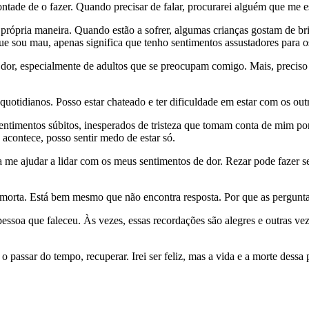
ontade de o fazer. Quando precisar de falar, procurarei alguém que me
própria maneira. Quando estão a sofrer, algumas crianças gostam de br
ue sou mau, apenas significa que tenho sentimentos assustadores para o
 dor, especialmente de adultos que se preocupam comigo. Mais, preciso 
uotidianos. Posso estar chateado e ter dificuldade em estar com os outr
 sentimentos súbitos, inesperados de tristeza que tomam conta de mim 
acontece, posso sentir medo de estar só.
a me ajudar a lidar com os meus sentimentos de dor. Rezar pode fazer
á morta. Está bem mesmo que não encontra resposta. Por que as pergunta
 pessoa que faleceu. Às vezes, essas recordações são alegres e outras v
 passar do tempo, recuperar. Irei ser feliz, mas a vida e a morte dessa