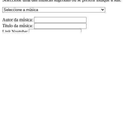
Autor da música:
Titulo da música:
Link Youtube:
(Formato: http://www.youtube.com/watch?v=PAWMJCFUiAZ)
ENVIAR
Tributos
0
0
0
0
Temos livro de reclamações eletrónico
http://www.livroreclamacoes.pt