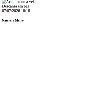
Descansa em paz
07/07/2026 18:18
Natercia Melro
Via Facebook
Páz á sua alma
07/07/2026 18:17
Julia Gingado
Via Facebook
Descanse em paz.
07/07/2026 18:13
Arsénia Hilário
Via Facebook