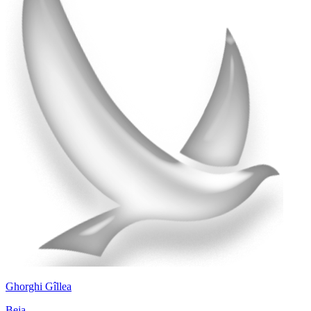
Ghorghi Gîllea
Beja