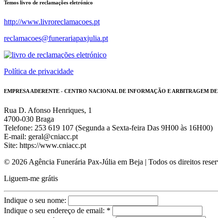
Temos livro de reclamações eletrónico
http://www.livroreclamacoes.pt
reclamacoes@funerariapaxjulia.pt
Política de privacidade
EMPRESA ADERENTE - CENTRO NACIONAL DE INFORMAÇÃO E ARBITRAGEM D
Rua D. Afonso Henriques, 1
4700-030 Braga
Telefone: 253 619 107 (Segunda a Sexta-feira Das 9H00 às 16H00)
E-mail: geral@cniacc.pt
Site: https://www.cniacc.pt
© 2026 Agência Funerária Pax-Júlia em Beja | Todos os direitos rese
Liguem-me grátis
Indique o seu nome:
Indique o seu endereço de email: *