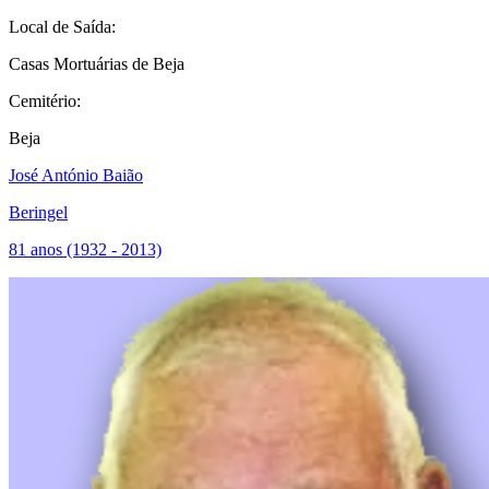
Local de Saída:
Casas Mortuárias de Beja
Cemitério:
Beja
José António Baião
Beringel
81 anos (1932 - 2013)