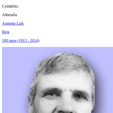
Cemitério:
Albernôa
Augusto Luís
Beja
100 anos (1913 - 2014)